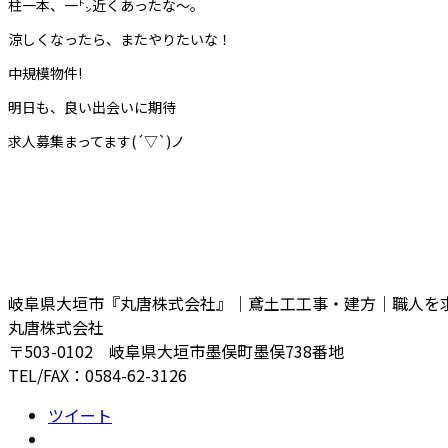
柱一本、一㌧近くあったな～。
涼しくなったら、またやりたいな！
中規模物件!
明日も、良い出会いに期待
求人募集まってます(´▽`)ノ
岐阜県大垣市『丸唐株式会社』｜鳶土工工事・建方｜職人を
丸唐株式会社
〒503-0102 岐阜県大垣市墨俣町墨俣738番地
TEL/FAX：0584-62-3126
ツイート