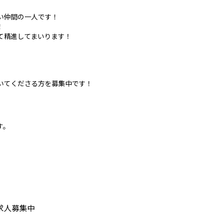
い仲間の一人です！
！
て精進してまいります！
いてくださる方を募集中です！
す。
求人募集中