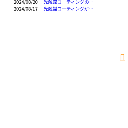
2024/08/20
光触媒コーティングの…
2024/08/17
光触媒コーティングが…
お問い合わせ
お電話でのお問い合わせ
0584-62-3126
受付／8:00～17:00
ホーム
業務案内
採用情報
社員の声
施工実績
会社概要
BLOG