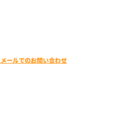
メールでのお問い合わせ
岐阜県大垣
者【丸唐株