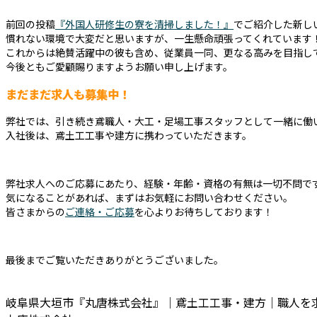
前回の投稿
『外国人研修生の寮を清掃しました！』
でご紹介した新し
慣れない環境で大変だと思いますが、一生懸命頑張ってくれています
これからは絶賛活躍中の彼も含め、従業員一同、更なる高みを目指し
今後ともご愛顧賜りますようお願い申し上げます。
まだまだ求人も募集中！
弊社では、引き続き鳶職人・大工・足場工事スタッフとして一緒に働
入社後は、鳶土工工事や建方に携わっていただきます。
弊社求人へのご応募にあたり、経験・年齢・資格の有無は一切不問で
気になることがあれば、まずはお気軽にお問い合わせください。
皆さまからの
ご連絡・ご応募
を心よりお待ちしております！
最後までご覧いただきありがとうございました。
岐阜県大垣市『丸唐株式会社』｜鳶土工工事・建方｜職人を