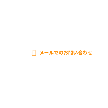
お電話でのお問い合わせ
0584-62-3126
岐阜県大垣市など
で建方工事や光触
受付／8:00～17:00
メールでのお問い合わせ
媒コーティングの施工は建築業者【丸唐株式会社】へ
ホーム
業務案内
採用情報
社員の声
施工実績