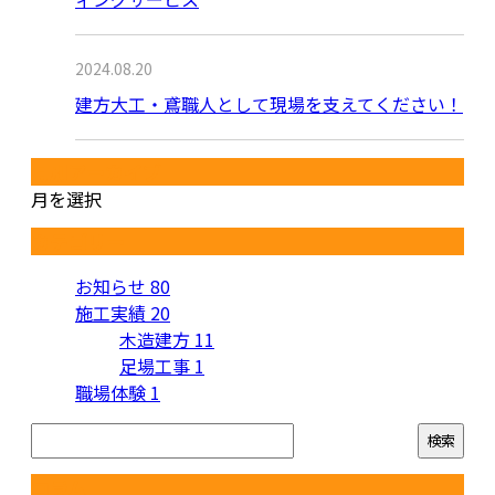
2024.08.20
建方大工・鳶職人として現場を支えてください！
月別アーカイブ
月を選択
カテゴリー
お知らせ
80
施工実績
20
木造建方
11
足場工事
1
職場体験
1
コラム