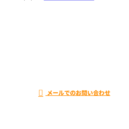
お問い合わせ
お電話でのお問い合わせ
0584-62-3126
岐阜県大垣市など
で建方工事や光触
受付／8:00～17:00
メールでのお問い合わせ
媒コーティングの施工は建築業者【丸唐株式会社】へ